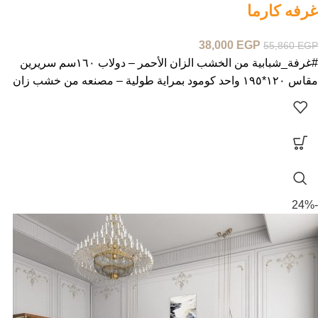
غرفه كارما
38,000
EGP
55,860
EGP
#غرفة_شبابية من الخشب الزان الأحمر – دولاب ١٦٠سم سريرين
مقاس ١٢٠*١٩٥ واحد كومود بمراية طولية – مصنعه من خشب زان
-24%