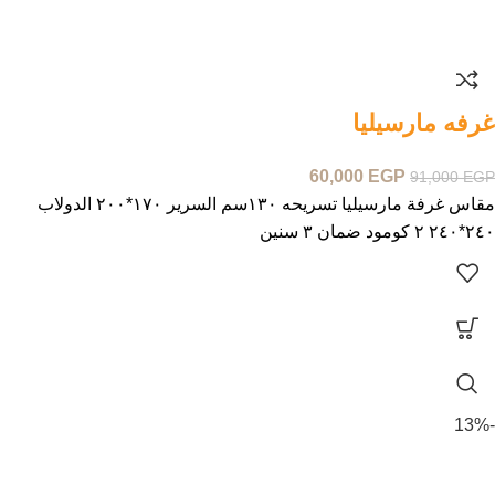
غرفه مارسيليا
60,000
EGP
91,000
EGP
مقاس غرفة مارسيليا تسريحه ١٣٠سم السرير ١٧٠*٢٠٠ الدولاب
٢٤٠*٢٤٠ ٢ كومود ضمان ٣ سنين
-13%