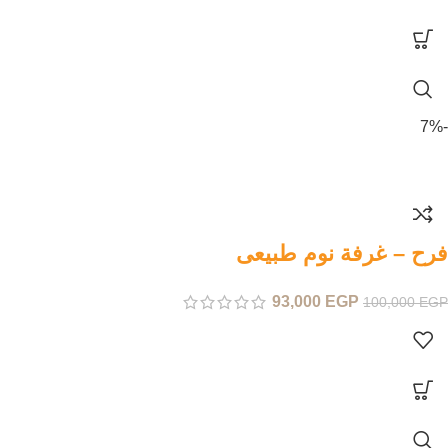
-7%
فرح – غرفة نوم طبيعى
93,000
EGP
100,000
EGP