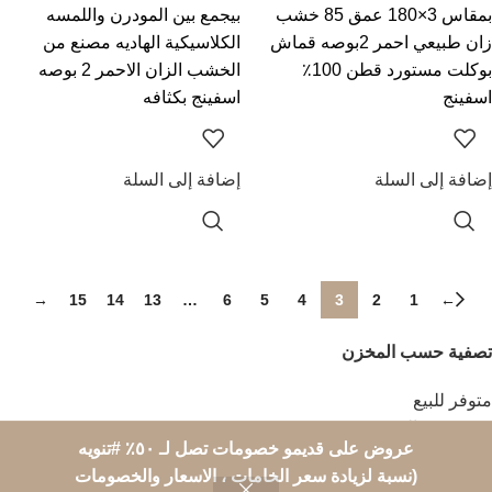
بمقاس 3×180 عمق 85 خشب
بيجمع بين المودرن واللمسه
زان طبيعي احمر 2بوصه قماش
الكلاسيكية الهاديه مصنع من
بوكلت مستورد قطن 100٪
الخشب الزان الاحمر 2 بوصه
اسفينج
اسفينج بكثافه
إضافة إلى السلة
إضافة إلى السلة
→
15
14
13
…
6
5
4
3
2
1
←
تصفية حسب المخزن
متوفر للبيع
متوفر في المخزن
عروض على قديمو خصومات تصل لـ ٥٠٪؜ #تنويه
All rights goes to Areej Furniture
2015 CREATED BY
MyTechnology
(نسبة لزيادة سعر الخامات ، الاسعار والخصومات
Setup