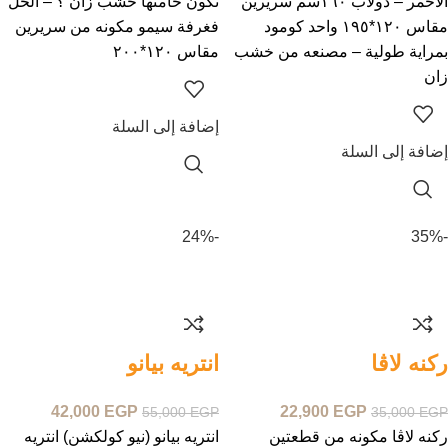
الأحمر – دولاب ١٦٠سم سريرين
تكون خامتها خشب زان ؟ – الحل
مقاس ١٢٠*١٩٥ واحد كومود
فغرفة سيمو مكونه من سريرين
بمراية طولية – مصنعه من خشب
مقاس ١٢٠*٢٠٠
زان
إضافة إلى السلة
إضافة إلى السلة
-24%
-35%
ركنه لاڤا
انتريه بيانو
42,000
EGP
22,900
EGP
55,000
EGP
35,000
EGP
ركنه لاڤا مكونه من قطعتين
انتريه بيانو (نيو كولكشن) انتريه