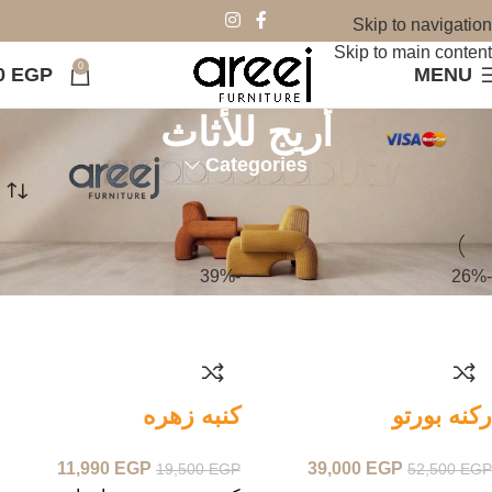
Skip to navigation
Skip to main content
0
0
EGP
MENU
أريج للأثاث
Categories
الرئيسية
الصفحة 3
-39%
-26%
ركنه بورتو
كنبه زهره
11,990
EGP
39,000
EGP
19,500
EGP
52,500
EGP