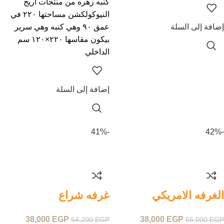
كنبه زهره من منتجات اريج
النيوكولكشن مساحتها ٢٢٠ في
إضافة إلى السلة
عمق ٩٠ وهي كنبه وهي سرير
بيكون مقاسها ٢٢٠×١٢٠ سم
الداخلي
إضافة إلى السلة
-41%
-42%
الغرفه الامريكي
غرفه شراع
38,000
EGP
38,000
EGP
64,200
EGP
65,000
EGP