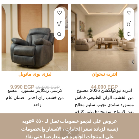
-49%
انتريه تيجوان
ليزى بوى مانويل
9,990
EGP
44,000
EGP
19,500
EGP
انتريه نيوكولكشن 2026 مصنوع
كرسى ريكلاينر مستورد مصنع
من الخشب الزان الطبيعي قماش
من خشب زان احمر ضمان عام
مستورد ساندى نجيب سليم معالج
واحد
ضد الاتساخ اسفينج hr طبي كثافه
عروض على قديمو خصومات تصل لـ ٥٠٪؜ #تنويه
All rights goes to Areej Furniture
2015 CREATED BY
MyTechnology
(نسبة لزيادة سعر الخامات ، الاسعار والخصومات
Setup
على المنتجات الجاهزه في معارضنا حتى نفاذ
0