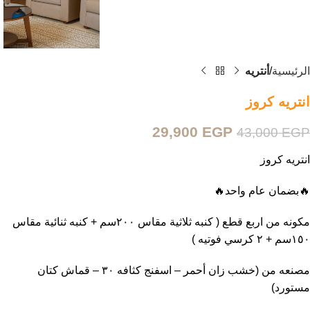
الرئيسية
أنتريه
انتريه كروز
29,900
EGP
43,000
EGP
انتريه كروز
🔥بضمان عام واحد🔥
مكونه من اربع قطع ( كنبه ثلاثية مقاس ٢٠٠سم + كنبه ثنائية مقاس
١٥٠سم + ٢ كرسي فوتيه )
مصنعه من (خشب زان أحمر – اسفنج كثافه ٣٠ – قماش كتان
مستورد)