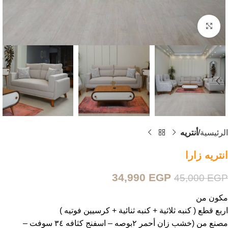
Click to enlarge
الرئيسية
أنتريه
انتريه زارا
34,990
EGP
45,000
EGP
مكون من
اربع قطع ( كنبه ثلاثية + كنبه ثنائية + كرسيين فوتيه )
مصنع من (خشب زان أحمر ٢بوصه – اسفنج كثافه ٣٤ سوفت –