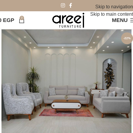
Skip to navigation
Skip to main content
0
0
EGP
MENU
-22%