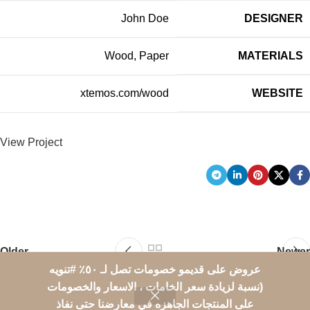
John Doe
DESIGNER
Wood, Paper
MATERIALS
xtemos.com/wood
WEBSITE
View Project
Older
Newer
عروض على قديمو خصومات تصل لـ ٥٠٪؜ #تنويه
All rights goes to Areej Furniture
2015 CREATED BY
MyTechnology
(نسبة لزيادة سعر الخامات ، الاسعار والخصومات
Setup
على المنتجات الجاهزه في معارضنا حتى نفاذ
0