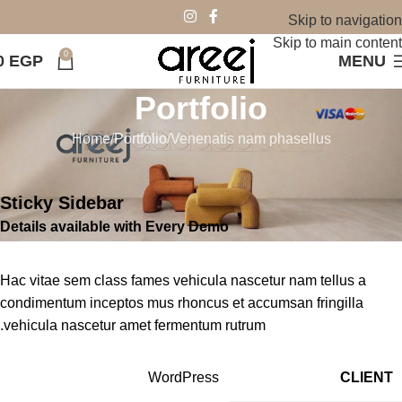
Skip to navigation
Skip to main content
0
0
EGP
MENU
Portfolio
Home
Portfolio
Venenatis nam phasellus
Sticky Sidebar
Details available with Every Demo
Hac vitae sem class fames vehicula nascetur nam tellus a
condimentum inceptos mus rhoncus et accumsan fringilla
vehicula nascetur amet fermentum rutrum.
WordPress
CLIENT