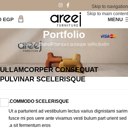
Skip to navigation
Skip to main content
0
0
EGP
MENU
Portfolio
Home
Portfolio
Rhoncus quisque sollicitudin
ULLAMCORPER CONSEQUAT
PULVINAR SCELERISQUE
COMMODO SCELERISQUE.
Ut a parturient ad vestibulum lectus varius dignistami sarim
fusce mi pos uere ante vivamus vesti bulum part urient sed
a sit fermentum eros.