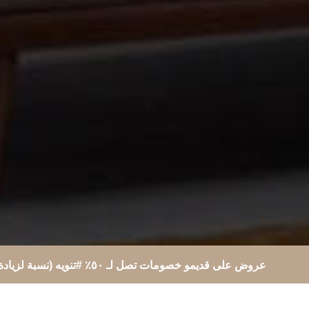
عروض على قديمو خصومات تصل لـ ٥٠٪؜ #تنويه (نسبة لزيادة سعر الخامات ، الاسعار والخصومات على المنتجات الجاهزه في معارضنا حتى نفاذ الكميه