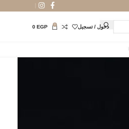
0
دخول / تسجيل
EGP
0